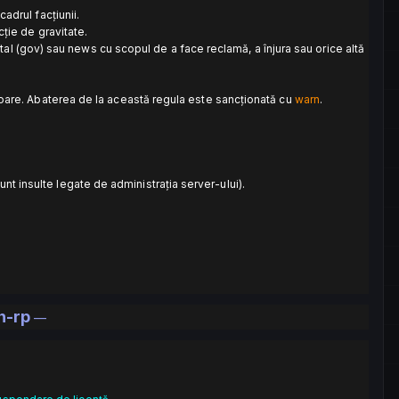
cadrul facțiunii.
ncție de gravitate.
l (gov) sau news cu scopul de a face reclamă, a înjura sau orice altă
satoare. Abaterea de la această regula este sancționată cu
warn
.
unt insulte legate de administrația server-ului).
n-rp
—