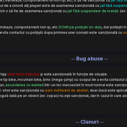
B), kamikaze, comportament-ul non-rp, etc, o să fie sancționat cu
jail fără 
opul de a omorâ alți playeri este de asemenea sancționată cu
jail fără suspen
atch o să fie de asemenea sancționați cu
jail fără suspendare de licență
. (ex
kamikaze, comportament non rp, etc
DOAR pe polițiștii on-duty
, dar polițiști
vita contactul cu polițiștii dupa primirea unei somatii este sancționată cu
w
Bug abuse
—
—
ntaja
este strict interzisă
și este sancționată în funcție de situație.
de tip bike, mountain bike, bmx (mega-jump) cu scopul de a evita contactul cu
uri,
ascunderea cu wanted
într-un loc inaccesibil în mod normal este sancți
 C-shot este sancționată cu
warn indiferent de abateri,
doar dacă este aplicat
gură dată pe un obiect (ex: copac) nu ești sancționat, dar în cazul în care a
Clanuri
—
—