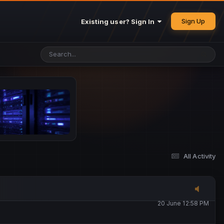
25 May 4:49 PM
Sign Up
Existing user? Sign In
26 May 4:47 PM
10 June 1:14 AM
13 June 5:16 PM
13 June 5:17 PM
All Activity
20 June 12:47 AM
20 June 12:58 PM