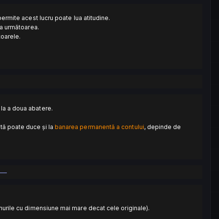
permite acest lucru poate lua atitudine.
la următoarea.
oarele.
la a doua abatere.
tă poate duce și la
banarea permanentă a contului
, depinde de
—
kinurile cu dimensiune mai mare decat cele originale).