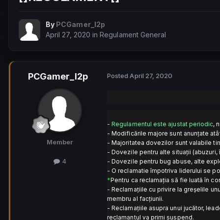
By
PCGamer_l2p
April 27, 2020
in
Regulament General
PCGamer_l2p
Posted
April 27, 2020
-
Regulamentul este ajustat periodic
, 
- Modificările majore sunt anunțate atâ
Member
- Majoritatea dovezilor sunt valabile t
- Dovezile pentru alte situații (abuzuri,
4
- Dovezile pentru bug abuse, alte explo
- O reclamatie împotriva liderului se p
*
Pentru ca reclamația să fie luată în c
- Reclamațiile cu privire la greșelile u
membru al facțiunii.
- Reclamațiile asupra unui jucător, lead
reclamantul va primi suspend.