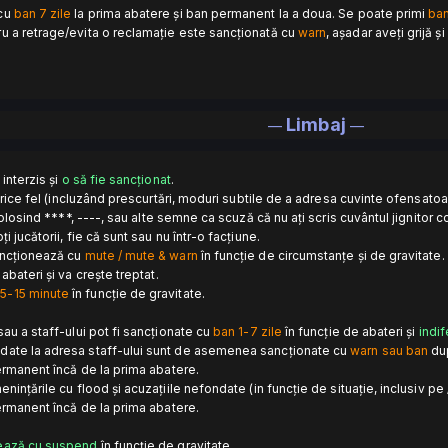
 cu
ban 7 zile
la prima abatere și ban permanent la a doua. Se poate primi
ba
ru a retrage/evita o reclamație este sancționată cu
warn
, așadar aveți grijă ș
Limbaj
—
—
 interzis și
o să fie sancționat
.
 orice fel (incluzând prescurtări, moduri subtile de a adresa cuvinte ofensatoa
i folosind ****, ----, sau alte semne ca scuză că nu ați scris cuvântul jignitor 
i jucătorii, fie că sunt sau nu într-o facțiune.
ancționează cu
mute / mute & warn
în funcț
ie de circumstanțe și de gravitate.
abateri și va crește treptat.
5-15 minute
în funcție de gravitate.
sau a staff-ului pot fi sancționate cu
ban 1-7 zile
în funcție de abateri și
indif
ndate la adresa staff-ului sunt de asemenea sancționate cu
warn sau ban
du
ermanent î
ncă de la prima abatere.
enințările cu flood și acuzațiile nefondate (in funcție de situație, inclusiv p
rmanent încă de la prima abatere.
ează cu suspend
în funcție de gravitate.