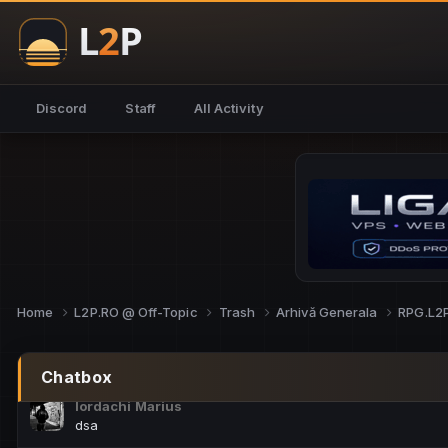
NoCheats@Fake
salut fra
SouNNd
Discord
Staff
All Activity
buna all
Cam Mèo
hi
Script Gold
Niata mai e careva pe aici???
Script Gold
@SG_rollercaster
Home
L2P.RO @ Off-Topic
Trash
Arhivă Generala
RPG.L2
M.Ionel
este
Chatbox
Iordachi Marius
dsa