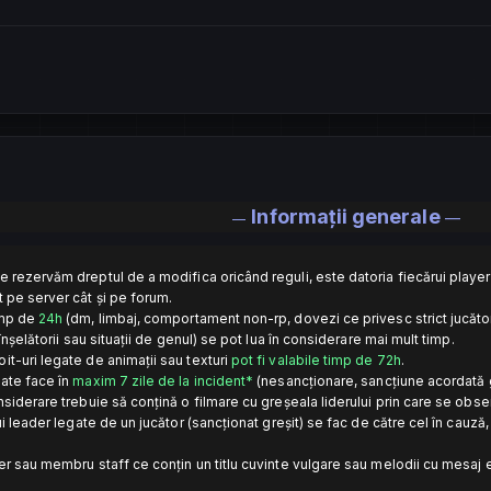
Informații generale
—
—
ne rezervăm dreptul de a modifica oricând reguli, este datoria fiecărui player 
t pe server cât și pe forum.
imp de
24h
(dm, limbaj, comportament non-rp, dovezi ce privesc strict jucător
 înșelătorii sau situații de genul) se pot lua în considerare mai mult timp.
it-uri legate de animații sau texturi
pot fi valabile timp de 72h
.
oate face în
maxim 7 zile de la incident*
(nesancționare, sancțiune acordată gr
onsiderare trebuie să conțină o filmare cu greșeala liderului prin care se obs
nui leader legate de un jucător (sancționat greșit) se fac de către cel în cauz
er sau membru staff ce conțin un titlu cuvinte vulgare sau melodii cu mesaj exp