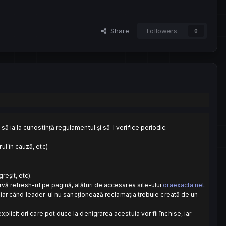
Share
Followers
0
să ia la cunostință regulamentul și să-l verifice periodic.
ul în cauză, etc)
eșit, etc).
ervă refresh-ul pe pagină, alături de accesarea site-ului
oraexacta.net
.
ă, iar când leader-ul nu sancționează reclamația trebuie creată de un
licit ori care pot duce la denigrarea acestuia vor fii închise, iar