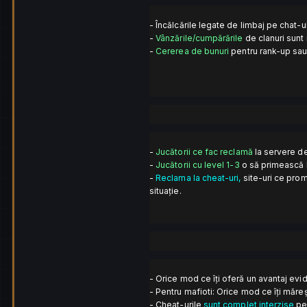
- Încălcările legate de limbaj pe chat-u
-
Vânzările/cumpărările
de clanuri sunt 
-
Cererea de bunuri
pentru rank-up sau 
-
Jucătorii ce fac reclamă
la servere de
-
Jucătorii cu level 1-3
o să primească 
-
Reclama la cheat-uri,
site-uri ce prom
situație.
- Orice mod ce îți oferă un avantaj evid
- Pentru mafioti: Orice mod ce îți măre
- Cheat-urile
sunt complet interzise
pe 