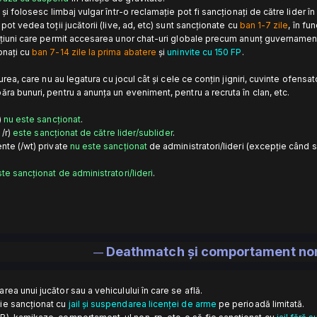
 și folosesc limbaj vulgar într-o reclamație pot fi sancționați de către lider în 
pot vedea toții jucătorii (live, ad, etc) sunt sancționate cu
ban 1-7 zile
, în fu
cțiuni care permit accesarea unor chat-uri globale precum anunț guvernamenta
onați cu
ban 7-14 zile la prima abatere
și
uninvite cu 150 FP
.
iurea, care nu au legatura cu jocul cât și cele ce conțin jigniri, cuvinte ofen
ăra bunuri, pentru a anunța un eveniment, pentru a recruta în clan, etc.
)
nu este sancționat
.
 /r)
este sancționat de către lider/sublider
.
ente (/wt) private
nu este sancționat
de administratori/lideri (excepție când s
te sancționat de administratori/lideri
.
Deathmatch și comportament no
—
rea unui jucător sau a vehiculului în care se află.
ie sancționat cu
jail și suspendarea licenț
ei de arme
pe perioadă limitată.