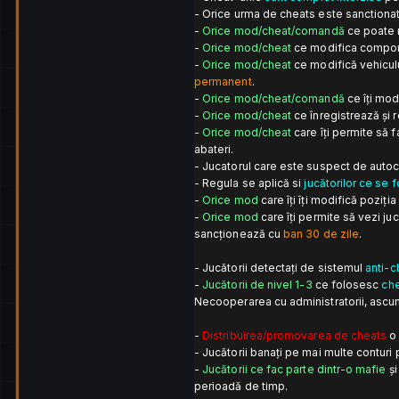
- Orice urma de cheats este sanctionat
-
Orice mod/cheat/comandă
ce poate 
-
Orice mod/cheat
ce modifica comporta
-
Orice mod/cheat
ce modifică vehiculu
permanent
.
-
Orice mod/cheat/comandă
ce îți mod
-
Orice mod/cheat
ce înregistrează și r
-
Orice mod/cheat
care îți permite să f
abateri.
- Jucatorul care este suspect de autocl
- Regula se aplică si
jucătorilor ce se 
-
Orice mod
care îți îți modifică poziț
-
Orice mod
care îți permite să vezi ju
sancționează cu
ban 30 de zile
.
- Jucătorii detectați de sistemul
anti-c
-
Jucătorii de nivel 1-3
ce folosesc
che
Necooperarea cu administratorii, ascun
-
Distribuirea/promovarea de cheats
o 
- Jucătorii banați pe mai multe conturi
-
Jucătorii ce fac parte dintr-o mafie
și
perioadă de timp.