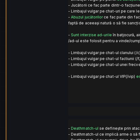
- Jucătorii ce fac parte dintr-o facțiune
- Limbajul vulgar pe chat-uri pe care le 
-
Abuzul jucătorilor
ce fac parte din fa
faptă de aceeași natură o să fie sancți
-
Sunt interzise ad-urile
în batjocură, a
/ad-ul este folosit pentru a vinde/cump
- Limbajul vulgar pe chat-ul clanului (/c
- Limbajul vulgar pe chat-ul factiunii (/f,
- Limbajul vulgar pe chat-ul unei frecv
- Limbajul vulgar pe chat-ul VIP(/vip)
es
-
Deathmatch-ul
se definește prin ataca
- Deathmatch-ul ce implică arme o să f