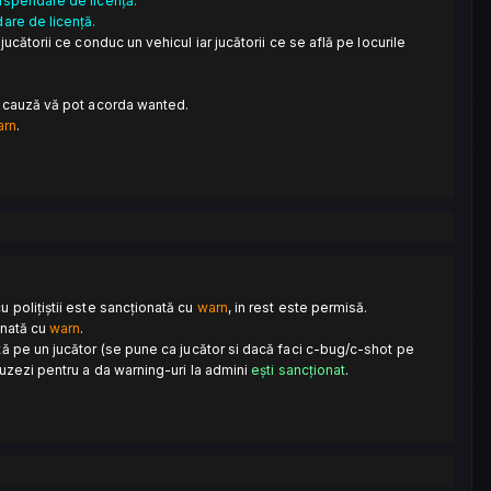
suspendare de licență.
dare de licență.
: jucătorii ce conduc un vehicul iar jucătorii ce se află pe locurile
i în cauză vă pot acorda wanted.
arn
.
 polițiștii este sancționată cu
warn
, in rest este permisă.
onată cu
warn
.
ă pe un jucător (se pune ca jucător si dacă faci c-bug/c-shot pe
buzezi pentru a da warning-uri la admini
ești sancționat
.