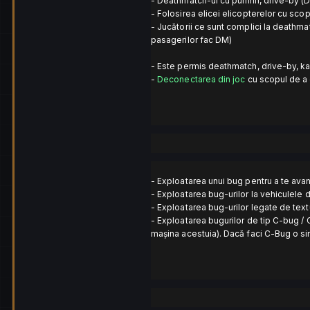
- Deathmatch-ul cu pumnii, drive-by (D
- Folosirea elicei elicopterelor cu sc
- Jucătorii ce sunt complici la deathm
pasagerilor fac DM)
- Este permis deathmatch, drive-by, 
-
Deconectarea din joc
cu scopul de a e
- Exploatarea unui bug pentru a te ava
- Exploatarea bug-urilor la vehiculele 
- Exploatarea bug-urilor legate de text
- Exploatarea bugurilor de tip C-bug /
mașina acestuia). Dacă faci C-Bug o sin