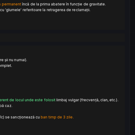
n permanent
încă de la prima abatere în funcție de gravitate.
i cu 'glumele' referitoare la retragerea de reclamații.
re șii nu numai).
complet.
erent de locul unde este folosit
limbaj vulgar (frecvență, clan, etc.).
pă caz.
e /c) se sancționează cu
ban timp de 3 zile.