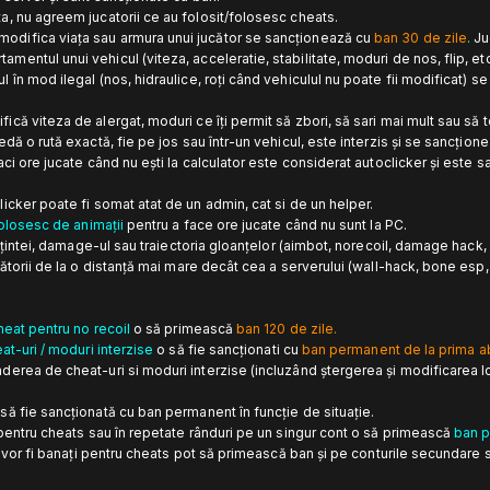
a, nu agreem jucatorii ce au folosit/folosesc cheats.
modifica viața sau armura unui jucător se sancționează cu
ban 30 de zile
.
Ju
mentul unui vehicul (viteza, acceleratie, stabilitate, moduri de nos, flip, e
l în mod ilegal (nos, hidraulice, roți când vehiculul nu poate fii modificat) 
ifică viteza de alergat, moduri ce îți permit să zbori, să sari mai mult sau s
edă o rută exactă, fie pe jos sau într-un vehicul, este interzis și se sancțio
aci ore jucate când nu ești la calculator este considerat autoclicker și este 
icker poate fi somat atat de un admin, cat si de un helper.
folosesc de animații
pentru a face ore jucate când nu sunt la PC.
ia țintei, damage-ul sau traiectoria gloanțelor (aimbot, norecoil, damage hack
cătorii de la o distanță mai mare decât cea a serverului (wall-hack, bone esp,
heat pentru no recoil
o să primească
ban 120 de zile.
at-uri / moduri interzise
o să fie sancționati cu
ban permanent de la prima a
derea de cheat-uri si moduri interzise (incluzând ștergerea și modificarea l
să fie sancționată cu ban permanent în funcție de situație.
 pentru cheats sau în repetate rânduri pe un singur cont o să primească
ban p
 vor fi banați pentru cheats pot să primească ban și pe conturile secundare sau