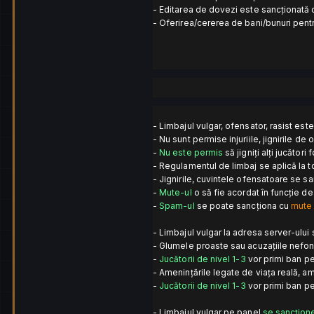
- Editarea de dovezi este sancționată
- Oferirea/cererea de bani/bunuri pent
- Limbajul vulgar, ofensator, rasist este
- Nu sunt permise injuriile, jignirile de
-
Nu este permis
să jigniți alți jucător
- Regulamentul de limbaj se aplică la toț
- Jignirile, cuvintele ofensatoare se s
-
Mute-ul
o să fie acordat în funcție de 
-
Spam-ul
se poate sancționa cu
mute 
- Limbajul vulgar la adresa server-ului 
- Glumele proaste sau acuzațiile nefo
-
Jucătorii de nivel 1-3
vor primi ban p
- Amenințările legate de viața reală, am
-
Jucătorii de nivel 1-3
vor primi ban pe
- Limbajul vulgar pe panel
se sancțion