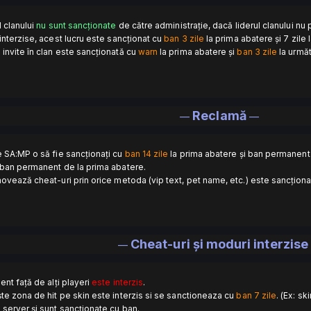
l clanului
nu sunt sancționate
de către administrație, dacă liderul clanului nu 
interzise, acest lucru este sancționat cu
ban 3 zile
la prima abatere și 7 zile 
invite în clan este sancționată cu
warn
la prima abatere și
ban 3 zile
la următ
Reclamă
—
—
 SA:MP o să fie sancționați cu
ban 14 zile
la prima abatere și ban permanent 
ban permanent de la prima abatere.
ovează cheat-uri prin orice metoda (vip text, pet name, etc.) este sancționa
Cheat-uri și moduri interzise
—
ent față de alți playeri
este interzis
.
ște zona de hit pe skin este interzis si se sanctioneaza cu
ban 7 zile
. (Ex: s
server și sunt sancționate cu ban.