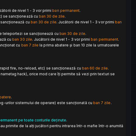
cătorii de nivel 1 - 3 vor primi
ban permanent
.
tc) se sancționează cu
ban 30 de zile
.
se sancționează cu
ban 30 de zile
.
Jucătorii de nivel 1 - 3 vor primi
ban
ă te teleportezi se sancționează cu
ban 30 de zile
.
nează cu
ban 30 zile
. Jucătorii de nivel 1 - 3 vor primi
ban permanent
.
sancționat cu
ban 7 zile
la prima abatere și ban 10 zile la urmatoarele
, rapid fire, no-reload, etc) se sancționează cu
ban 60 de zile
.
 nametag hack), orice mod care îți permite să vezi prin texturi se
batere
.
og-urilor sistemului de operare) este sancționată cu
ban 7 zile
.
ermanent pe toate conturile deținute
.
 primite de la alți jucători pentru intrarea într-o mafie într-o anumită